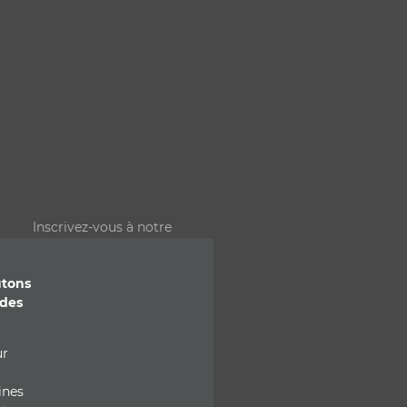
Inscrivez-vous à notre
newsletter :
Email *
utons
 des
Pour ne rien manquer de nos
offres et actualités
Consultation du site internet et
ur
RGPD
ines