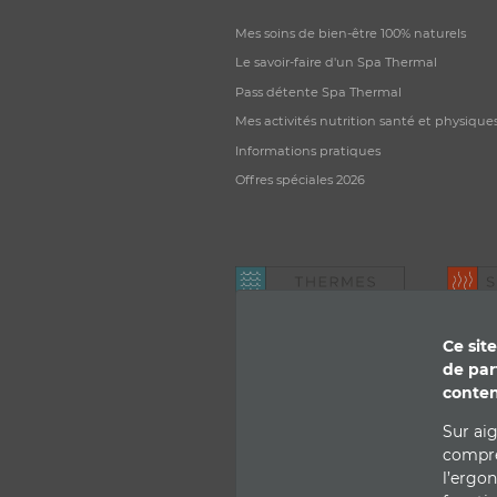
Mes soins de bien-être 100% naturels
Le savoir-faire d'un Spa Thermal
Pass détente Spa Thermal
Mes activités nutrition santé et physiqu
Informations pratiques
Offres spéciales 2026
Ce sit
de par
conten
Sur ai
compre
l’ergo