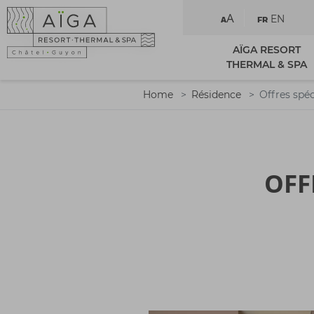
A
EN
A
FR
AÏGA RESORT
THERMAL & SPA
Home
Résidence
Offres spéc
OFF