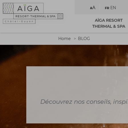
A
EN
A
FR
AÏGA RESORT
THERMAL & SPA
Home
BLOG
Découvrez nos conseils, inspi