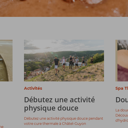
Activités
Spa T
Débutez une activité
Dou
physique douce
La dou
Découvr
Débutez une activité physique douce pendant
d'hydro
votre cure thermale à Châtel-Guyon
ne