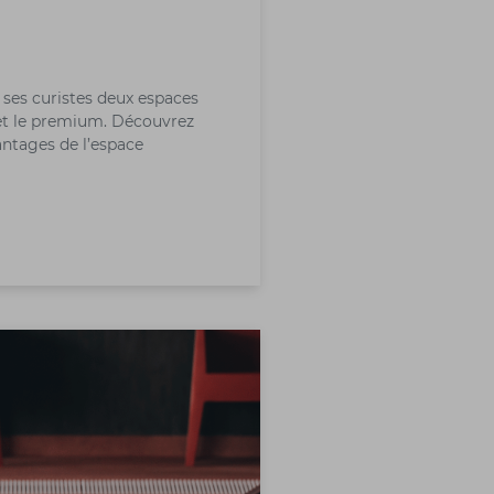
 ses curistes deux espaces
 et le premium. Découvrez
vantages de l’espace