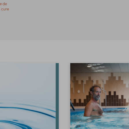
e de
a cure