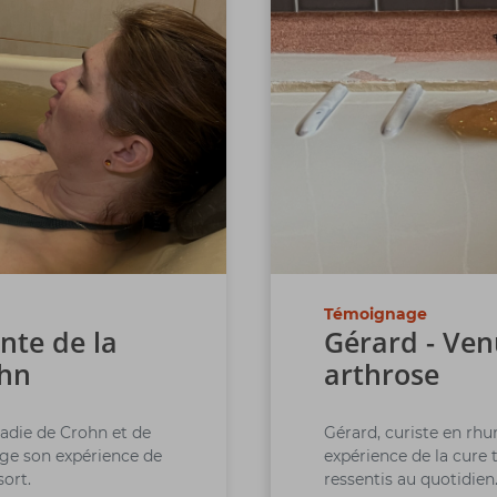
Témoignage
nte de la
Gérard - Ven
ohn
arthrose
ladie de Crohn et de
Gérard, curiste en rh
age son expérience de
expérience de la cure 
sort.
ressentis au quotidien